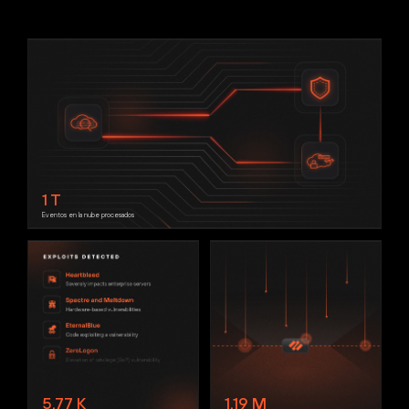
1
T
Eventos en la nube procesados
5.77
K
1.19
M