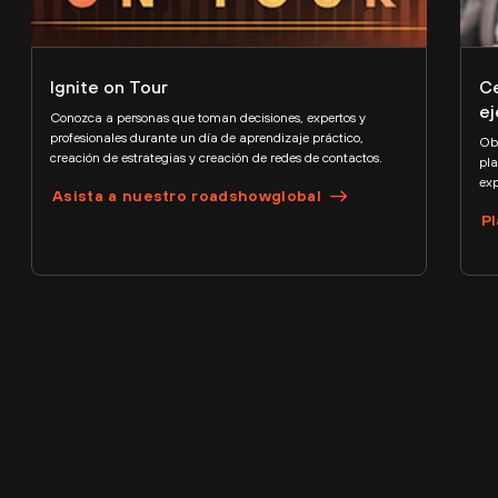
Ignite on Tour
Ce
ej
Conozca a personas que toman decisiones, expertos y
profesionales durante un día de aprendizaje práctico,
Obt
creación de estrategias y creación de redes de contactos.
pla
exp
Asista a nuestro roadshowglobal
Pl
Innovar implica tener
perspectivas
en las que pueda
confiar.