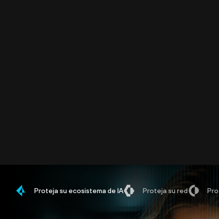
Proteja su ecosistema de IA
Proteja su red
Pro