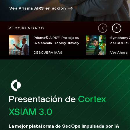
Vea Prisma AIRS en acción
RECOMENDADO
Prisma® AIRS™: Proteja su
Symphony 2
IA a escala. Deploy Bravely
del SOC a
DESCUBRA MÁS
Ver Ahora
Presentación de
Cortex
XSIAM 3.0
La mejor plataforma de SecOps impulsada por IA