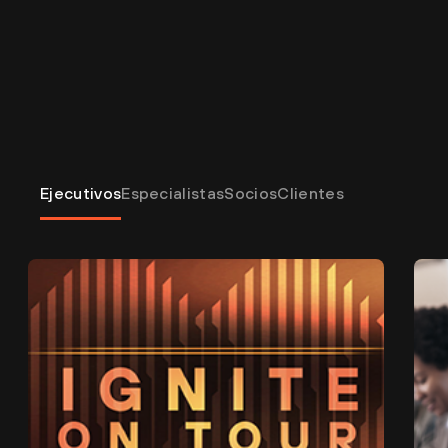
Aquí para usted.
Aquí para
lo que sigue.
Ejecutivos
Especialistas
Socios
Clientes