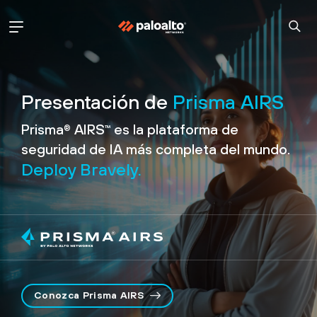
Presentación de
Prisma AIRS
Prisma
AIRS
es la plataforma de
®
™
seguridad de IA más
completa del mundo.
Deploy Bravely.
Conozca Prisma AIRS