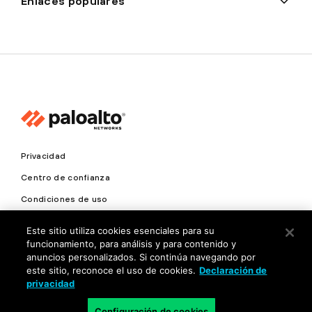
Enlaces populares
Privacidad
Centro de confianza
Condiciones de uso
Documentación
Este sitio utiliza cookies esenciales para su
funcionamiento, para análisis y para contenido y
Copyright © 2026 Palo Alto Networks. Todos los derechos
anuncios personalizados. Si continúa navegando por
reservados
este sitio, reconoce el uso de cookies.
Declaración de
privacidad
LA
Configuración de cookies