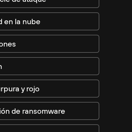
d en la nube
iones
n
rpura y rojo
ción de ransomware