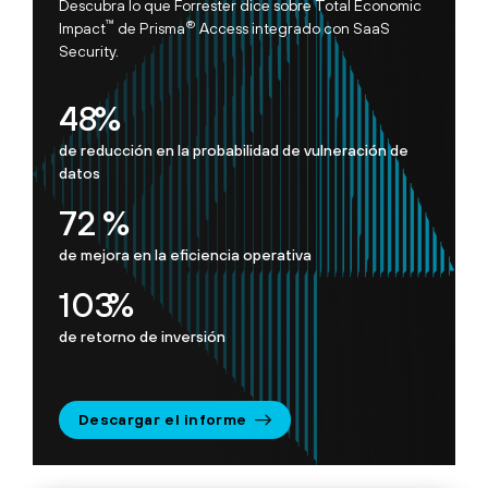
Descubra lo que Forrester dice sobre Total Economic
™
®
Impact
de Prisma
Access integrado con SaaS
Security.
50
%
de reducción en la probabilidad de vulneración de
datos
75
%
de mejora en la eficiencia operativa
107
%
de retorno de inversión
Descargar el informe