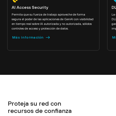
AI Access Security
DL
Permita que su fuerza de trabajo aproveche de forma
La 
segura el poder de las aplicaciones de GenAI con visibilidad
DLP
en tiempo real sobre IA autorizada y no autorizada, sólidos
gar
controles de acceso y protección de datos.
imp
Más información
M
Proteja su red con
recursos de confianza