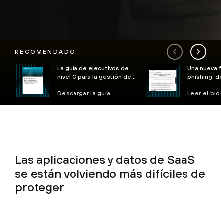
RECOMENDADO
La guía de ejecutivos de
Una nueva f
nivel C para la gestión de
phishing: d
riesgos de la GenAI
electrónico
Descargar la guía
Leer el blo
aplicacion
Las aplicaciones y datos de SaaS
se están volviendo más difíciles de
proteger