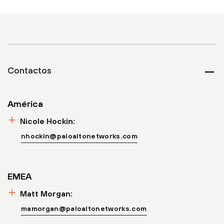
Contactos
Colla
América
Nicole Hockin:
nhockin@paloaltonetworks.com
EMEA
Matt Morgan:
mamorgan@paloaltonetworks.com