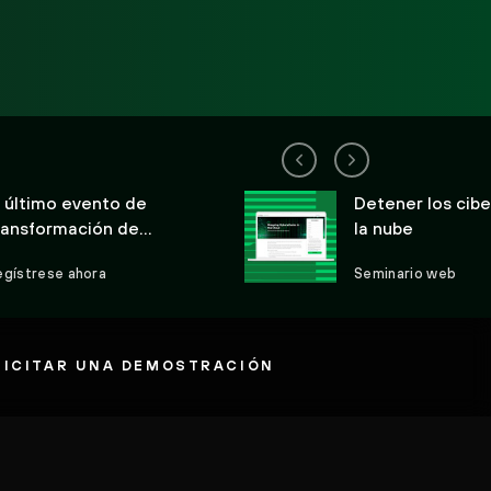
l último evento de
Detener los cib
ransformación de
la nube
iberseguridad
egístrese ahora
Seminario web
LICITAR UNA DEMOSTRACIÓN