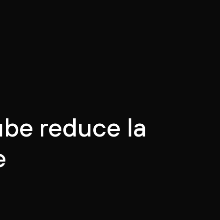
ube reduce la
e