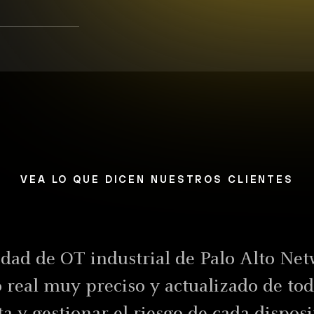
s
confiar