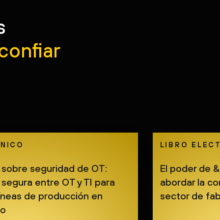
tros
obtener
y
seguridad