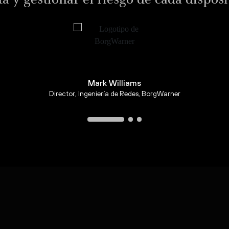
CNICO
LIBRO ELEC
sobre seguridad de OT:
El poder de 
segura entre OT y TI para
abordar la co
líneas de producción en
sector de fab
to