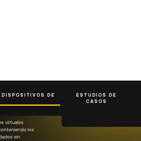
VEA LO QUE DICEN NUESTROS CLIENTES
idad de OT industrial de Palo Alto N
real muy preciso y actualizado de tod
a y gestionar el riesgo de cada disposi
Mark Williams
Director, Ingeniería de Redes, BorgWarner