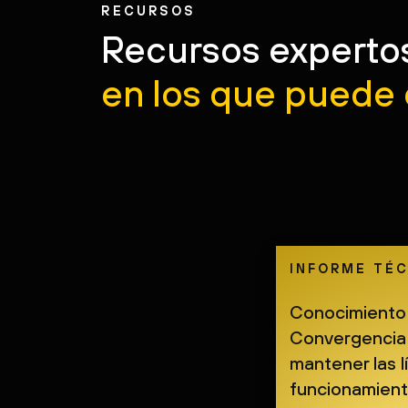
Reúnase con noso
Comuníquese con nuestro equipo para 
una demostración o una prueba gratuita 
conocer más sobre las capacidades de 