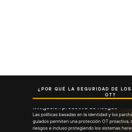
"Al aprovechar la segur
un inventario en tiempo 
plant