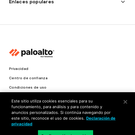
Enlaces populares
Privacidad
Centro de confianza
Condiciones de uso
Documentación
Este sitio utiliza cookies esenciales para su
funcionamiento, para análisis y para contenido y
Copyright © 2026 Palo Alto Networks. Todos los derechos
anuncios personalizados. Si continúa navegando por
reservados
este sitio, reconoce el uso de cookies.
Declaración de
privacidad
LA