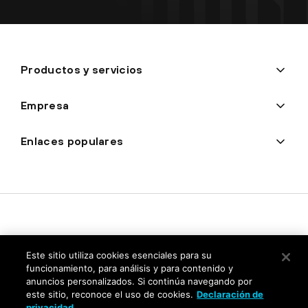
Productos y servicios
Empresa
Enlaces populares
Este sitio utiliza cookies esenciales para su
funcionamiento, para análisis y para contenido y
anuncios personalizados. Si continúa navegando por
este sitio, reconoce el uso de cookies.
Declaración de
Privacidad
privacidad